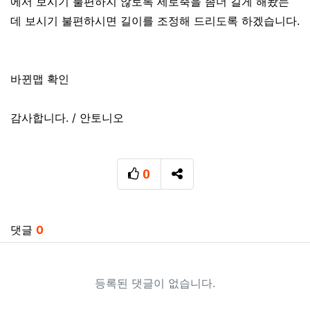
에서 보시기 불편하지 않토록 세로축을 좀더 길게 해놨는
데 보시기 불편하시면 길이를 조정해 드리도록 하겠습니다.
바뀐맵 확인
감사합니다. / 안토니오
0
추천
SNS 공유
관련자료
댓글
0
등록된 댓글이 없습니다.