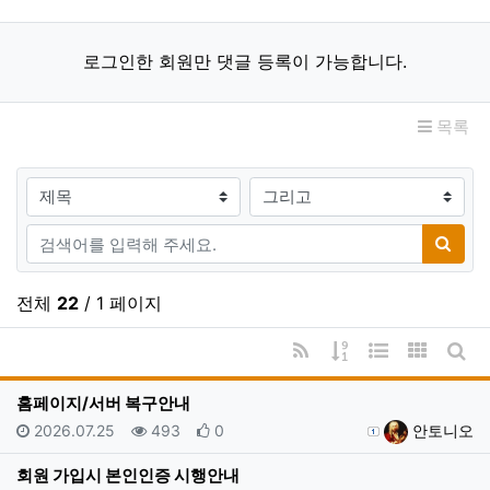
로그인한 회원만 댓글 등록이 가능합니다.
목록
검색대상
검색어
검색
전체
22
/ 1 페이지
RSS
게시물 정렬
웹진 스타일
갤러리 
게시
홈페이지/서버 복구안내
등록일
조회
추천
등록자
2026.07.25
493
0
안토니오
회원 가입시 본인인증 시행안내