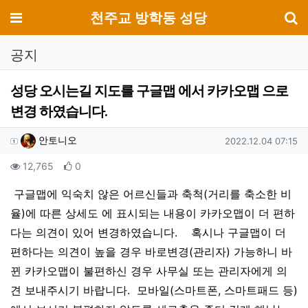
기
메뉴
천주교 방학동 성당
공지
성당 오시는길 지도를 구글맵 에서 카카오맵 으로
변경 하였습니다.
작성자 정보
작성
작성일
안토니오
2022.12.04 07:15
컨텐츠 정보
조회
추천
12,765
0
본문
구글맵에 익숙치 않은 어르신들과 축척(거리를 축소한 비
율)에 따른 상세도 에 표시되는 내용이 카카오맵이 더 편하
다는 의견이 있어 변경하였습니다. 혹시나 구글맵이 더
편하다는 의견이 높을 경우 바로변경(관리자) 가능하니 바
뀐 카카오맵이 불편하신 경우 사무실 또는 관리자에게 의
견 보내주시기 바랍니다. 모바일(스마트폰, 스마트패드 등)