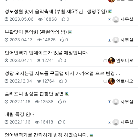
성모성월 맞이 음악축제 (부활 제5주간 , 생명주일)
등록일
조회
추천
등록자
2023.05.06
16868
0
사무실
부활맞이 음악회 (관현악의 밤)
등록일
조회
추천
등록자
2023.04.13
14625
0
사무실
언어번역기 업데이트가 있을 예정입니다.
등록일
조회
추천
등록자
2023.04.11
12741
0
안토니오
성당 오시는길 지도를 구글맵 에서 카카오맵 으로 변경 …
등록일
조회
추천
등록자
2022.12.04
12764
0
안토니오
폴리포니 앙상블 합창단 공연
등록일
조회
추천
등록자
2022.11.16
12538
0
사무실
대림 특강 안내
등록일
조회
추천
등록자
2022.11.16
16418
0
사무실
언어번역기를 간략하게 변경 하였습니다.