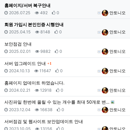
홈페이지/서버 복구안내
등록일
조회
추천
등록자
2026.07.25
492
0
안토니오
회원 가입시 본인인증 시행안내
등록일
조회
추천
등록자
2025.04.15
8148
0
안토니오
보안점검 안내
등록일
조회
추천
등록자
2025.02.01
9882
0
안토니오
댓글
서버 업그레이드 안내
1
등록일
조회
추천
등록자
2024.10.13
11647
0
안토니오
홈페이지 업데이트 하였습니다.
등록일
조회
추천
등록자
2024.02.21
12918
0
안토니오
사진파일 한번에 올릴 수 있는 개수를 최대 50개로 변…
등록일
조회
추천
등록자
2023.12.04
16638
0
안토니오
서버점검 및 웹사이트 보안업데이트 안내
등록일
조회
추천
등록자
2023.10.05
13156
0
안토니오