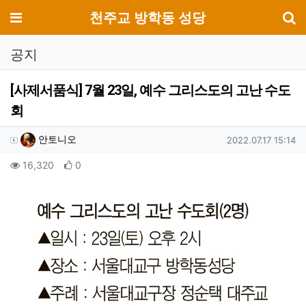
기
메뉴
천주교 방학동 성당
공지
[사제서품식] 7월 23일, 예수 그리스도의 고난 수도
회
작성자 정보
작성
작성일
안토니오
2022.07.17 15:14
컨텐츠 정보
조회
추천
16,320
0
본문