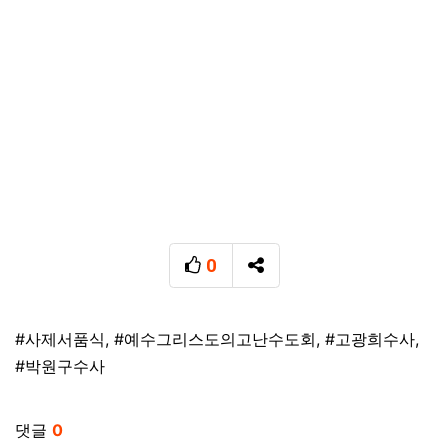
0
추천
SNS 공유
태그
#사제서품식
,
#예수그리스도의고난수도회
,
#고광희수사
,
#박원구수사
관련자료
댓글
0