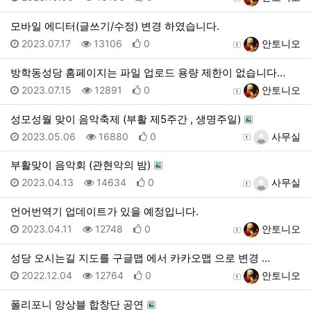
모바일 에디터(글쓰기/수정) 변경 하였습니다.
등록일
조회
추천
등록자
2023.07.17
13106
0
안토니오
방학동성당 홈페이지는 파일 업로드 용량 제한이 없습니다…
등록일
조회
추천
등록자
2023.07.15
12891
0
안토니오
성모성월 맞이 음악축제 (부활 제5주간 , 생명주일)
등록일
조회
추천
등록자
2023.05.06
16880
0
사무실
부활맞이 음악회 (관현악의 밤)
등록일
조회
추천
등록자
2023.04.13
14634
0
사무실
언어번역기 업데이트가 있을 예정입니다.
등록일
조회
추천
등록자
2023.04.11
12748
0
안토니오
성당 오시는길 지도를 구글맵 에서 카카오맵 으로 변경 …
등록일
조회
추천
등록자
2022.12.04
12764
0
안토니오
폴리포니 앙상블 합창단 공연